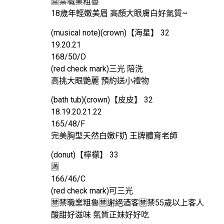
🈲️禁職業粗魯
18歲年輕嫩美眉 高顏大眼膚白好氣質~
(musical note)(crown)【海星】 32
19.20.21
168/50/D
(red check mark)三光 陪洗
高挑大眼艷麗 預約送小禮物
(bath tub)(crown)【皮皮】 32
18.19.20.21.22
165/48/F
完美胸型天然白嫩F奶 王牌體育老師
(donut)【檸檬】 33
🈵
166/46/C
(red check mark)可三光
🈲️禁職業粗魯🈲️謝絕酒客🈲️禁55歲以上客人
酸甜好滋味 氣質正妹好好吃