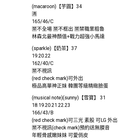
(macaroon)【芋圓】34
🈵️
165/46/C
🈲️不全場 🈲️不框出 🈲️禁職業粗魯
林森北最神顏值+戰力超強小馬達
(sparkle)【奶茶】37
19.20.22
162/40/C
🈲️不視訊
(red check mark)可外出
極品高單神正妹 韓團等級精緻臉蛋
(musical note)(sunny)【雪寶】 31
18.19.20.21.22.23
166/43/B
(red check mark)可三光 素股 可LG 外出
🈲️不視訊(check mark)預約送無膜音
年輕骨感嫩妹妹 可愛俏皮