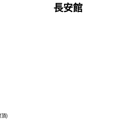
長安館
封頂)